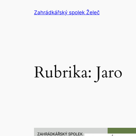
Přeskočit
Zahrádkářský spolek Želeč
na
obsah
Rubrika:
Jaro