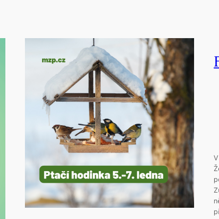
V
Ž
p
Z
n
p