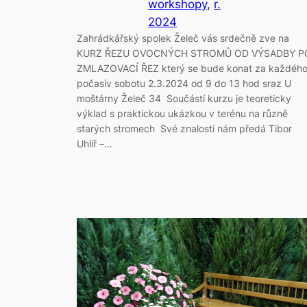
workshopy
, 
r.
2024
Zahrádkářský spolek Želeč vás srdečně zve na
KURZ ŘEZU OVOCNÝCH STROMŮ OD VÝSADBY P
ZMLAZOVACÍ ŘEZ který se bude konat za každéh
počasív sobotu 2.3.2024 od 9 do 13 hod sraz U
moštárny Želeč 34 Součástí kurzu je teoreticky
výklad s praktickou ukázkou v terénu na různě
starých stromech Své znalosti nám předá Tibor
Uhlíř –…