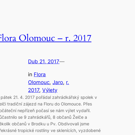
Flora Olomouc – r. 2017
Dub 21, 2017
—
in
Flora
Olomouc
, 
Jaro
, 
r.
2017
, 
Výlety
 pátek 21. 4. 2017 pořádal zahrádkářský spolek v
elči tradiční zájezd na Floru do Olomouce. Přes
očáteční nepřízeň počasí se nám výlet vydařil.
ůčastnilo se 9 zahrádkářů, 8 občanů Želče a
ěkolik občanů v Brodku u Pv. Obdivovali jsme
řekrásné tropické rostliny ve sklenících, vyzdobené