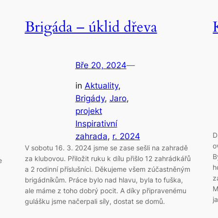
Brigáda – úklid dřeva
Bře 20, 2024
—
in
Aktuality
, 
Brigády
, 
Jaro
, 
projekt
Inspirativní
D
zahrada
, 
r. 2024
o
V sobotu 16. 3. 2024 jsme se zase sešli na zahradě
B
za klubovou. Přiložit ruku k dílu přišlo 12 zahrádkářů
e
h
a 2 rodinní příslušníci. Děkujeme všem zúčastněným
z
brigádníkům. Práce bylo nad hlavu, byla to fuška,
M
ale máme z toho dobrý pocit. A díky připravenému
j
gulášku jsme načerpali síly, dostat se domů.