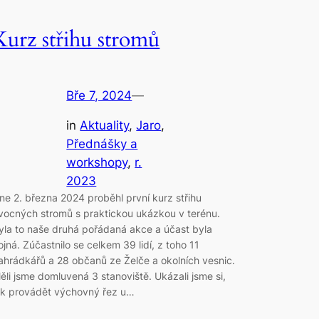
Kurz střihu stromů
Bře 7, 2024
—
in
Aktuality
, 
Jaro
, 
Přednášky a
workshopy
, 
r.
2023
ne 2. března 2024 proběhl první kurz střihu
vocných stromů s praktickou ukázkou v terénu.
yla to naše druhá pořádaná akce a účast byla
ojná. Zúčastnilo se celkem 39 lidí, z toho 11
ahrádkářů a 28 občanů ze Želče a okolních vesnic.
ěli jsme domluvená 3 stanoviště. Ukázali jsme si,
ak provádět výchovný řez u…