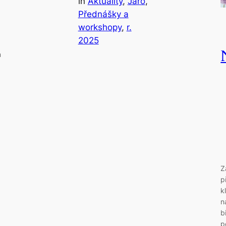
in
Aktuality
, 
Jaro
, 
Přednášky a
workshopy
, 
r.
2025
m
Z
p
k
n
b
p