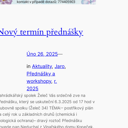
Nový termín přednášky
Úno 26, 2025
—
in
Aktuality
, 
Jaro
, 
Přednášky a
workshopy
, 
r.
2025
ahrádkářský spolek Želeč Vás srdečně zve na
řednášku, který se uskuteční 6.3.2025 od 17 hod v
lubovně spolku (Želeč 34) TÉMA:– postřikový plán
a celý rok u základních druhů (chemická i
iologická ochrana)– dravý roztoč Přednášku
ovede pan Neduchal z Vinařského domu Kopeček.