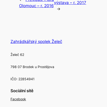
výstava – r. 2017
Olomouc – r. 2016
→
Zahrádkářský spolek Želeč
Želeč 62
798 07 Brodek u Prostějova
IČO: 22854941
Sociální sítě
Facebook