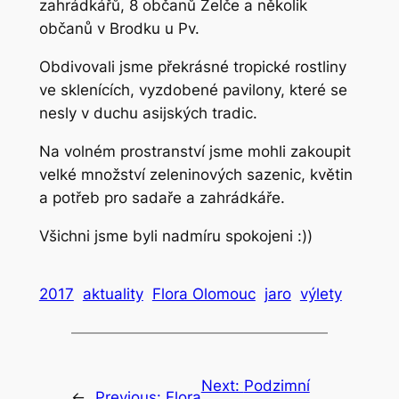
zahrádkářů, 8 občanů Želče a několik
občanů v Brodku u Pv.
Obdivovali jsme překrásné tropické rostliny
ve sklenících, vyzdobené pavilony, které se
nesly v duchu asijských tradic.
Na volném prostranství jsme mohli zakoupit
velké množství zeleninových sazenic, květin
a potřeb pro sadaře a zahrádkáře.
Všichni jsme byli nadmíru spokojeni :))
2017
aktuality
Flora Olomouc
jaro
výlety
Next:
Podzimní
←
Previous:
Flora