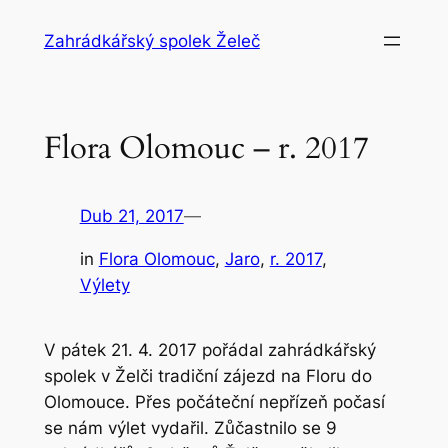
Přeskočit
Zahrádkářský spolek Želeč
na
obsah
Flora Olomouc – r. 2017
Dub 21, 2017
—
in
Flora Olomouc
, 
Jaro
, 
r. 2017
, 
Výlety
V pátek 21. 4. 2017 pořádal zahrádkářský
spolek v Želči tradiční zájezd na Floru do
Olomouce. Přes počáteční nepřízeň počasí
se nám výlet vydařil. Zůčastnilo se 9