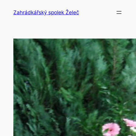
Přeskočit
Zahrádkářský spolek Želeč
na
obsah