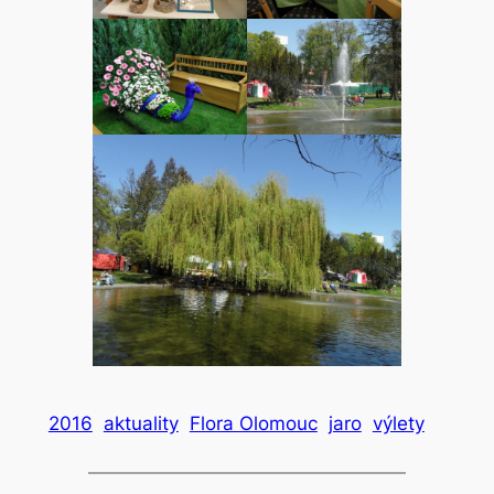
2016
aktuality
Flora Olomouc
jaro
výlety