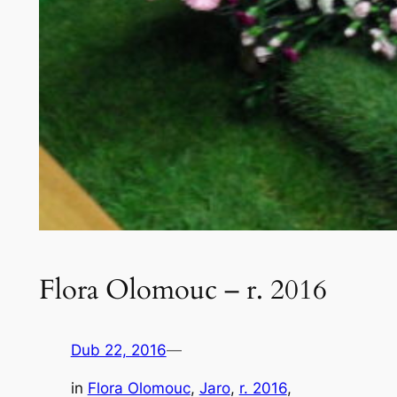
Flora Olomouc – r. 2016
Dub 22, 2016
—
in
Flora Olomouc
, 
Jaro
, 
r. 2016
, 