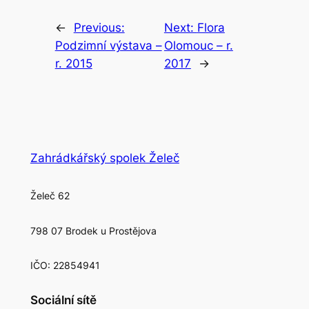
←
Previous:
Next:
Flora
Podzimní výstava –
Olomouc – r.
r. 2015
2017
→
Zahrádkářský spolek Želeč
Želeč 62
798 07 Brodek u Prostějova
IČO: 22854941
Sociální sítě