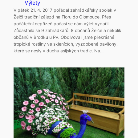
Výlety
V pátek 21. 4. 2017 pořádal zahrádkářský spolek v
Želči tradiční zájezd na Floru do Olomouce. Přes
počáteční nepřízeň počasí se nám výlet vydařil.
Zůčastnilo se 9 zahrádkářů, 8 občanů Želče a několik
občanů v Brodku u Pv. Obdivovali jsme překrásné
tropické rostliny ve sklenících, vyzdobené pavilony,
které se nesly v duchu asijských tradic. Na…