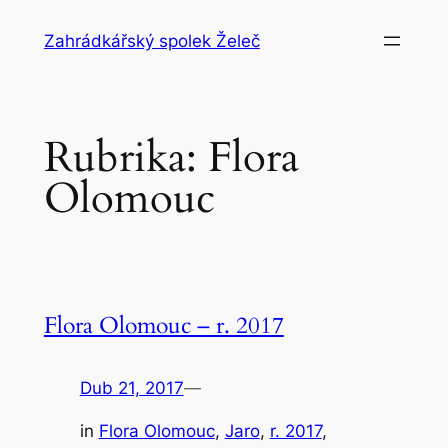
Přeskočit
Zahrádkářský spolek Želeč
na
obsah
Rubrika:
Flora
Olomouc
Flora Olomouc – r. 2017
Dub 21, 2017
—
in
Flora Olomouc
, 
Jaro
, 
r. 2017
, 