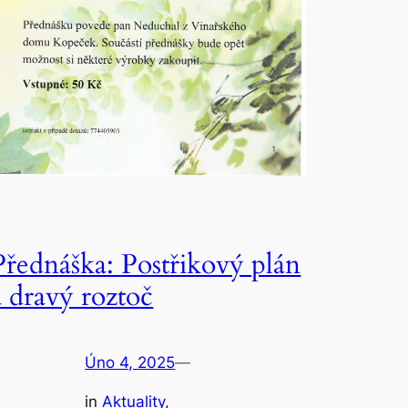
Přednáška: Postřikový plán
a dravý roztoč
Úno 4, 2025
—
in
Aktuality
, 