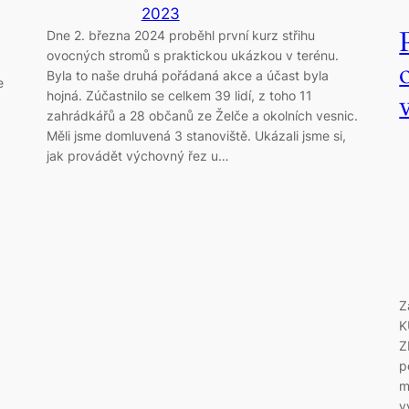
2023
Dne 2. března 2024 proběhl první kurz střihu
ovocných stromů s praktickou ukázkou v terénu.
Byla to naše druhá pořádaná akce a účast byla
e
hojná. Zúčastnilo se celkem 39 lidí, z toho 11
zahrádkářů a 28 občanů ze Želče a okolních vesnic.
Měli jsme domluvená 3 stanoviště. Ukázali jsme si,
jak provádět výchovný řez u…
Z
K
Z
p
m
v