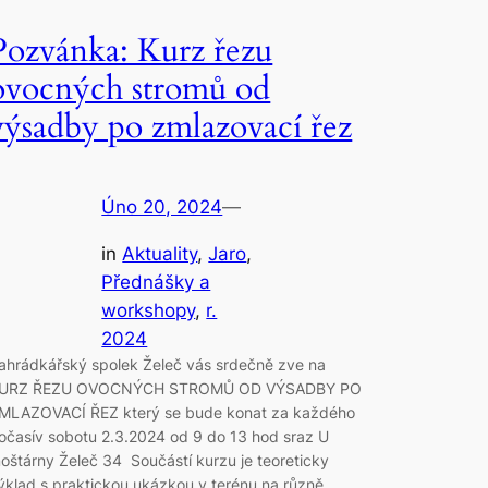
Pozvánka: Kurz řezu
ovocných stromů od
výsadby po zmlazovací řez
Úno 20, 2024
—
in
Aktuality
, 
Jaro
, 
Přednášky a
workshopy
, 
r.
2024
ahrádkářský spolek Želeč vás srdečně zve na
URZ ŘEZU OVOCNÝCH STROMŮ OD VÝSADBY PO
MLAZOVACÍ ŘEZ který se bude konat za každého
očasív sobotu 2.3.2024 od 9 do 13 hod sraz U
oštárny Želeč 34 Součástí kurzu je teoreticky
ýklad s praktickou ukázkou v terénu na různě