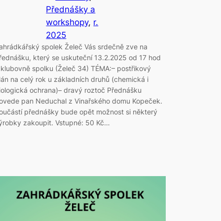
Přednášky a
workshopy
, 
r.
2025
ahrádkářský spolek Želeč Vás srdečně zve na
řednášku, který se uskuteční 13.2.2025 od 17 hod
 klubovně spolku (Želeč 34) TÉMA:– postřikový
lán na celý rok u základních druhů (chemická i
iologická ochrana)– dravý roztoč Přednášku
ovede pan Neduchal z Vinařského domu Kopeček.
oučástí přednášky bude opět možnost si některý
ýrobky zakoupit. Vstupné: 50 Kč…