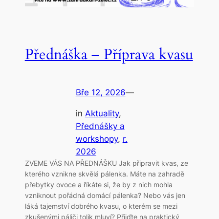
Přednáška – Příprava kvasu
Bře 12, 2026
—
in
Aktuality
, 
Přednášky a
workshopy
, 
r.
2026
ZVEME VÁS NA PŘEDNÁŠKU Jak připravit kvas, ze
kterého vznikne skvělá pálenka. Máte na zahradě
přebytky ovoce a říkáte si, že by z nich mohla
vzniknout pořádná domácí pálenka? Nebo vás jen
láká tajemství dobrého kvasu, o kterém se mezi
zkušenými páliči tolik mluví? Přijďte na praktický