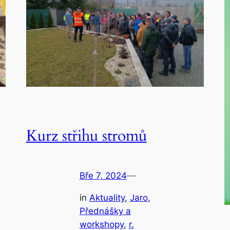
Kurz střihu stromů
Bře 7, 2024
—
in
Aktuality
, 
Jaro
, 
Přednášky a
workshopy
, 
r.