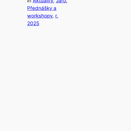
in
Aktuality
, 
Jaro
, 
Přednášky a
workshopy
, 
r.
2025