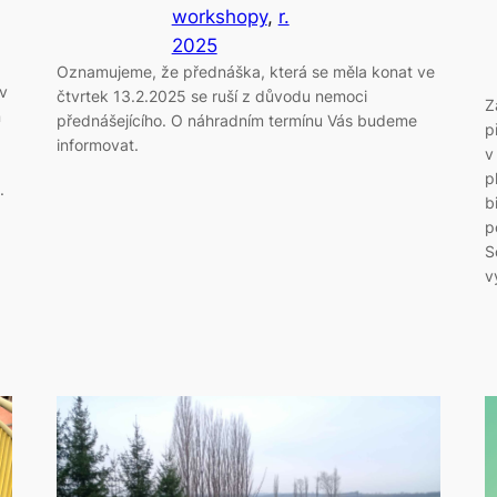
workshopy
, 
r.
2025
Oznamujeme, že přednáška, která se měla konat ve
 v
čtvrtek 13.2.2025 se ruší z důvodu nemoci
Z
n
přednášejícího. O náhradním termínu Vás budeme
p
informovat.
v
p
.
b
p
S
v