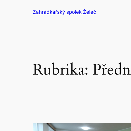
Přeskočit
Zahrádkářský spolek Želeč
na
obsah
Rubrika:
Předn