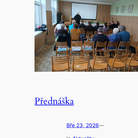
Přednáška
Bře 23, 2026
—