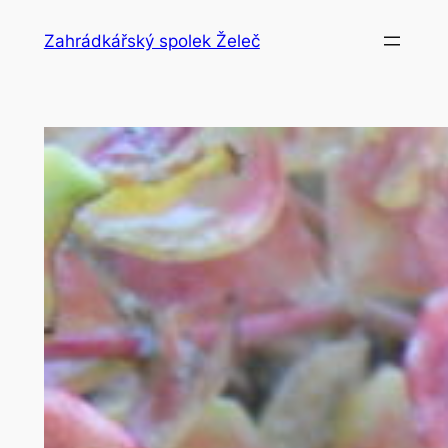
Přeskočit
Zahrádkářský spolek Želeč
na
obsah