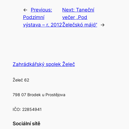
←
Previous:
Next:
Taneční
Podzimní
večer „Pod
výstava – r. 2012
Želečskó májó“
→
Zahrádkářský spolek Želeč
Želeč 62
798 07 Brodek u Prostějova
IČO: 22854941
Sociální sítě