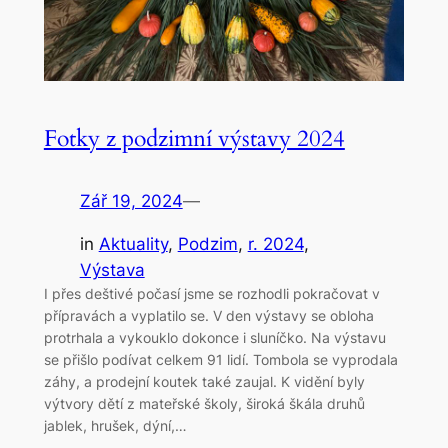
Fotky z podzimní výstavy 2024
Zář 19, 2024
—
in
Aktuality
, 
Podzim
, 
r. 2024
, 
Výstava
I přes deštivé počasí jsme se rozhodli pokračovat v
přípravách a vyplatilo se. V den výstavy se obloha
protrhala a vykouklo dokonce i sluníčko. Na výstavu
se přišlo podívat celkem 91 lidí. Tombola se vyprodala
záhy, a prodejní koutek také zaujal. K vidění byly
výtvory dětí z mateřské školy, široká škála druhů
jablek, hrušek, dýní,…