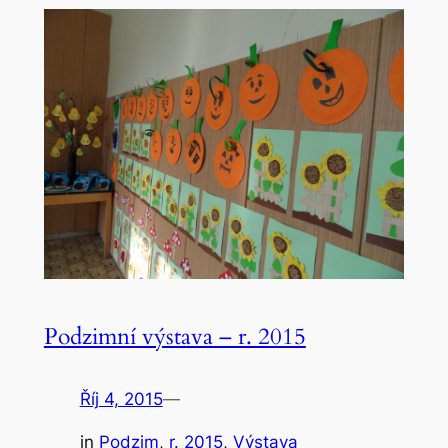
Podzimní výstava – r. 2015
Říj 4, 2015
—
in
Podzim
, 
r. 2015
, 
Výstava