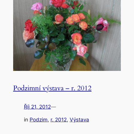
Podzimní výstava – r. 2012
Říj 21, 2012
—
in
Podzim
, 
r. 2012
, 
Výstava