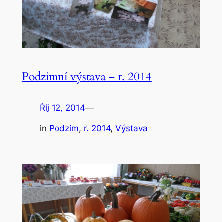
Podzimní výstava – r. 2014
Říj 12, 2014
—
in
Podzim
, 
r. 2014
, 
Výstava