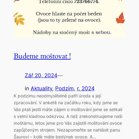
Budeme moštovat !
Zář 20, 2024
—
in
Aktuality
, 
Podzim
, 
r. 2024
K podzimu neodmyslitelně patří úroda a její
zpracování. V anketě na začátku roku, kdy jsme se
Vás ptali jestli máte zájem o moštování jsme se setkali
s velmi kladnou odezvou. A než zrekonstruujeme naši
moštárnu, letos jsme pro Vás zajistili moštování ovoce
zapůjčeným strojem. Nezapomeňte se nahlásit panu
Šaurovi – kolik máte bedýnek ovoce. A…