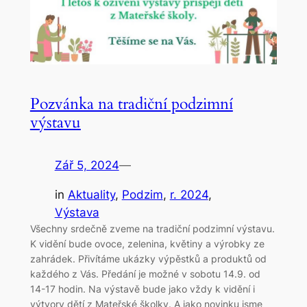
Pozvánka na tradiční podzimní
výstavu
Zář 5, 2024
—
in
Aktuality
, 
Podzim
, 
r. 2024
, 
Výstava
Všechny srdečně zveme na tradiční podzimní výstavu.
K vidění bude ovoce, zelenina, květiny a výrobky ze
zahrádek. Přivítáme ukázky výpěstků a produktů od
každého z Vás. Předání je možné v sobotu 14.9. od
14-17 hodin. Na výstavě bude jako vždy k vidění i
výtvory dětí z Mateřské školky. A jako novinku jsme