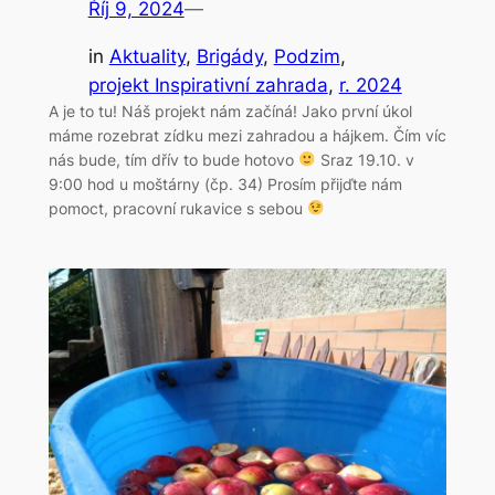
Říj 9, 2024
—
in
Aktuality
, 
Brigády
, 
Podzim
, 
projekt Inspirativní zahrada
, 
r. 2024
A je to tu! Náš projekt nám začíná! Jako první úkol
máme rozebrat zídku mezi zahradou a hájkem. Čím víc
nás bude, tím dřív to bude hotovo
Sraz 19.10. v
9:00 hod u moštárny (čp. 34) Prosím přijďte nám
pomoct, pracovní rukavice s sebou