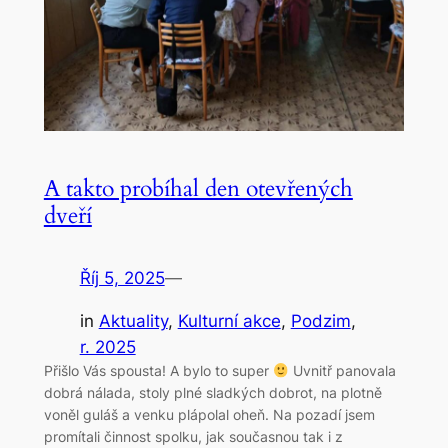
A takto probíhal den otevřených
dveří
Říj 5, 2025
—
in
Aktuality
, 
Kulturní akce
, 
Podzim
, 
r. 2025
Přišlo Vás spousta! A bylo to super
Uvnitř panovala
dobrá nálada, stoly plné sladkých dobrot, na plotně
voněl guláš a venku plápolal oheň. Na pozadí jsem
promítali činnost spolku, jak současnou tak i z