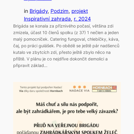
in
Brigády
, 
Podzim
, 
projekt
Inspirativní zahrada
, 
r. 2024
Brigáda se konala za příznivého počasí, většina zdi
zmizela, účast 10 členů spolku (z 37) 1 nečlen a jeden
malý pomocníček. Catering fungoval, chlebíčky, káva,
čaj, po práci gulášek. Po obědě se ještě pár nadšenců
kutalo ve zbytcích zdi, přesto ještě zbylo něco na
příště. V plánu je co nejdříve dokončit demolici a
připravit základ…