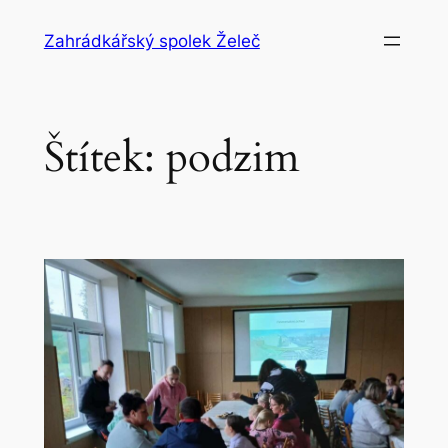
Přeskočit
Zahrádkářský spolek Želeč
na
obsah
Štítek:
podzim