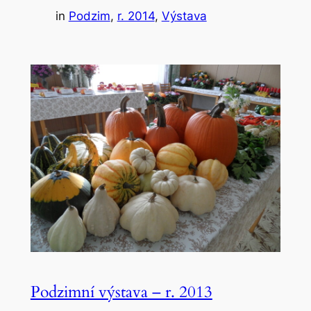
in
Podzim
, 
r. 2014
, 
Výstava
Podzimní výstava – r. 2013