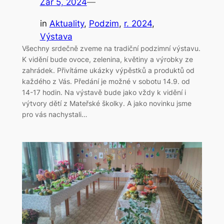
Zář 5, 2024
—
in
Aktuality
, 
Podzim
, 
r. 2024
, 
Výstava
Všechny srdečně zveme na tradiční podzimní výstavu.
K vidění bude ovoce, zelenina, květiny a výrobky ze
zahrádek. Přivítáme ukázky výpěstků a produktů od
každého z Vás. Předání je možné v sobotu 14.9. od
14-17 hodin. Na výstavě bude jako vždy k vidění i
výtvory dětí z Mateřské školky. A jako novinku jsme
pro vás nachystali…