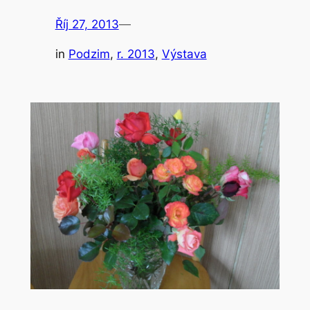
Říj 27, 2013
—
in
Podzim
, 
r. 2013
, 
Výstava