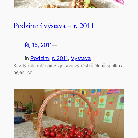
Podzimní výstava – r. 2011
Říj 15, 2011
—
in
Podzim
, 
r. 2011
, 
Výstava
Každý rok pořádáme výstavu výpěstků členů spolku a
nejen jich.