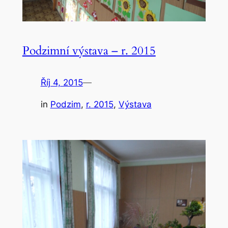
Podzimní výstava – r. 2015
Říj 4, 2015
—
in
Podzim
, 
r. 2015
, 
Výstava