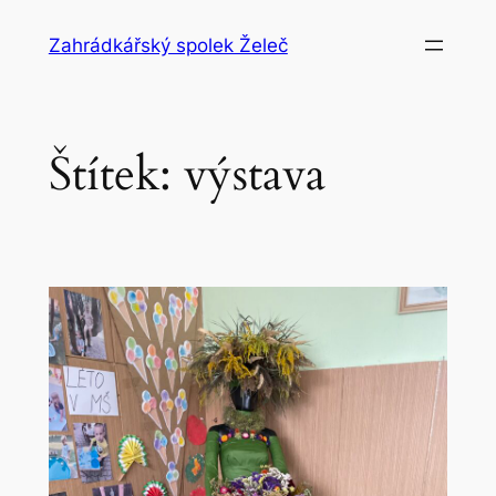
Přeskočit
Zahrádkářský spolek Želeč
na
obsah
Štítek:
výstava