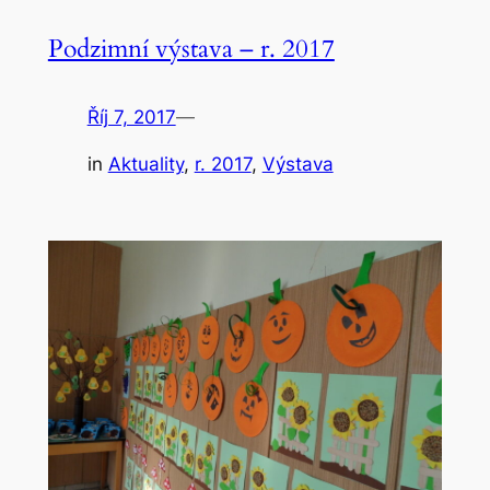
Podzimní výstava – r. 2017
Říj 7, 2017
—
in
Aktuality
, 
r. 2017
, 
Výstava