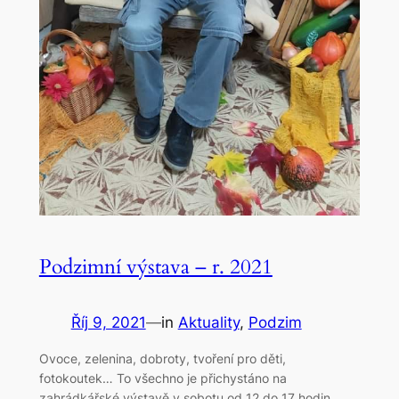
Podzimní výstava – r. 2021
Říj 9, 2021
—
in
Aktuality
, 
Podzim
Ovoce, zelenina, dobroty, tvoření pro děti,
fotokoutek… To všechno je přichystáno na
zahrádkářské výstavě v sobotu od 12 do 17 hodin.