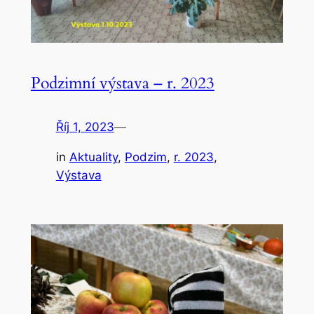
Podzimní výstava – r. 2023
Říj 1, 2023
—
in
Aktuality
, 
Podzim
, 
r. 2023
, 
Výstava