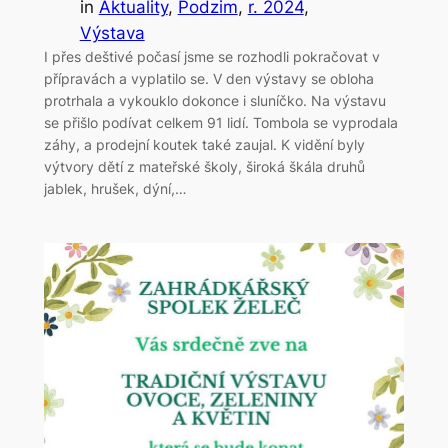
in
Aktuality
, 
Podzim
, 
r. 2024
, 
Výstava
I přes deštivé počasí jsme se rozhodli pokračovat v
přípravách a vyplatilo se. V den výstavy se obloha
protrhala a vykouklo dokonce i sluníčko. Na výstavu
se přišlo podívat celkem 91 lidí. Tombola se vyprodala
záhy, a prodejní koutek také zaujal. K vidění byly
výtvory dětí z mateřské školy, široká škála druhů
jablek, hrušek, dýní,…