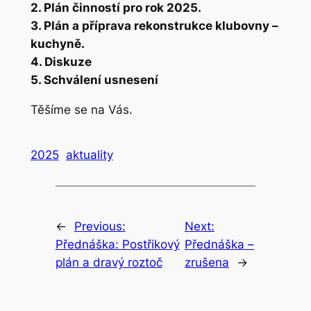
2. Plán činností pro rok 2025.
3. Plán a příprava rekonstrukce klubovny –
kuchyně.
4. Diskuze
5. Schválení usnesení
Těšíme se na Vás.
2025
aktuality
←
Previous:
Next:
Přednáška: Postřikový
Přednáška –
plán a dravý roztoč
zrušena
→