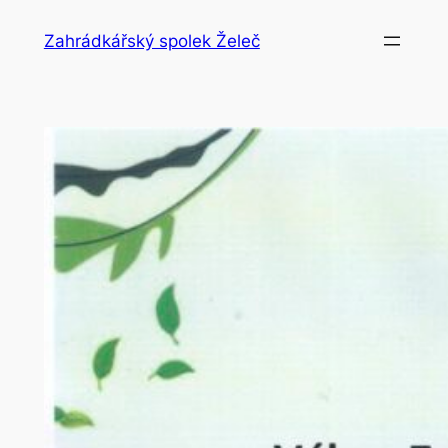
Přeskočit
Zahrádkářský spolek Želeč
na
obsah