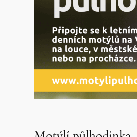
Motýlí půlhodinka