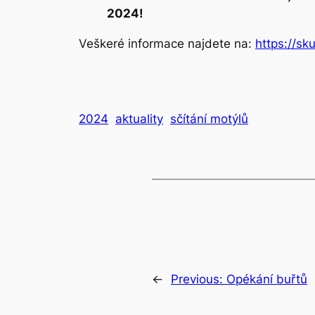
2024!
Veškeré informace najdete na:
https://sk
2024
aktuality
sčítání motýlů
←
Previous:
Opékání buřtů