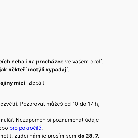
cích nebo i na procházce
ve vašem okolí.
jak někteří motýli vypadají.
ajiny mizí,
zlepšit
bezvětří. Pozorovat můžeš od 10 do 17 h,
 formulář. Nezapomeň si poznamenat údaje
ebo
pro pokročilé
.
dnotit, zadej nám je prosím sem
do 28. 7.