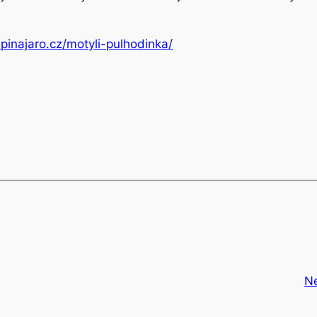
upinajaro.cz/motyli-pulhodinka/
N