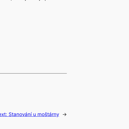
ext:
Stanování u moštárny
→