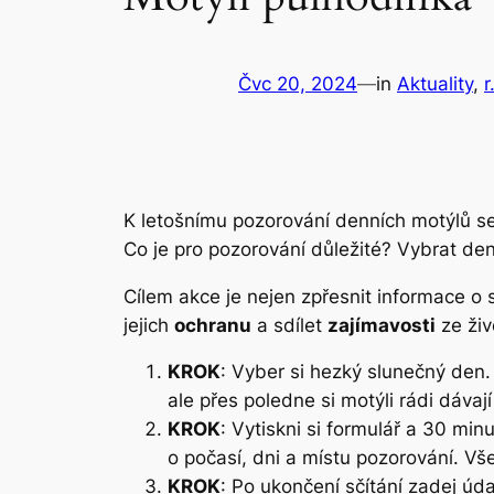
Čvc 20, 2024
—
in
Aktuality
, 
r
K letošnímu pozorování denních motýlů s
Co je pro pozorování důležité? Vybrat de
Cílem akce je nejen zpřesnit informace o 
jejich
ochranu
a sdílet
zajímavosti
ze živ
KROK
: Vyber si hezký slunečný den.
ale přes poledne si motýli rádi dávaj
KROK
: Vytiskni si formulář a 30 mi
o počasí, dni a místu pozorování. Vš
KROK
: Po ukončení sčítání zadej úd