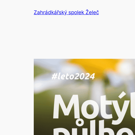
Přeskočit
Zahrádkářský spolek Želeč
na
obsah