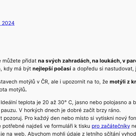
. 2024
e můžete přidat
na svých zahradách, na loukách, v par
n, kdy má být
nejlepší počasí
a dopředu si nastudovat,
stavech motýlů v ČR, ale i upozornit na to, že
motýli z kr
ota motýlů
.
 Ideální teplota je 20 až 30° C, jasno nebo polojasno a 
í pauzu. V horkých dnech je dobré začít brzy ráno.
nut pozoruj. Pro každý den nebo místo si vytiskni nový
e potřebné najdeš ve formuláři k tisku
pro začátečníky
n
aje na web. Abychom mohli údaje z letního sčítání vyho