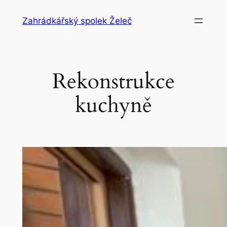
Přeskočit
Zahrádkářský spolek Želeč
na
obsah
Rekonstrukce
kuchyně