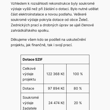
Vzhledem k rozsáhlosti rekonstrukce byly soukromé
výdaje vyšší než při žádání o dotaci. Bylo nutné udělat
část elektroinstalace a novou podlahu. Veškeré
soukromé výdaje pokryla dotace od obce Želeč.
Zednických prací a drobných úprav se ujali členové
zahrádkářského spolku.
Děkujeme všem kdo se podíleli na uskutečnění
projektu, jak finančně, tak i svojí prací.
Dotace SZIF
Celkové
výdaje
122 368 Kč
100 %
projektu
Dotace
97 894 Kč
80 %
Soukromé
výdaje
24 474 Kč
20 %
žadatele